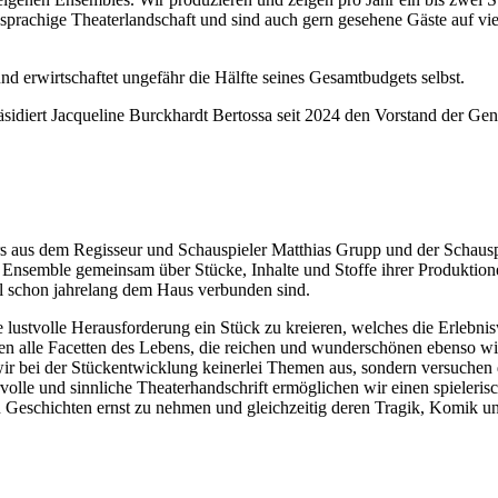
sprachige Theaterlandschaft und sind auch gern gesehene Gäste auf viel
nd erwirtschaftet ungefähr die Hälfte seines Gesamtbudgets selbst.
idiert Jacqueline Burckhardt Bertossa seit 2024 den Vorstand der Geno
ers aus dem Regisseur und Schauspieler Matthias Grupp und der Schaus
as Ensemble gemeinsam über Stücke, Inhalte und Stoffe ihrer Produktio
l schon jahrelang dem Haus verbunden sind.
ne lustvolle Herausforderung ein Stück zu kreieren, welches die Erlebnis
en alle Facetten des Lebens, die reichen und wunderschönen ebenso wi
wir bei der Stückentwicklung keinerlei Themen aus, sondern versuchen 
olle und sinnliche Theaterhandschrift ermöglichen wir einen spielerisc
den Geschichten ernst zu nehmen und gleichzeitig deren Tragik, Komik