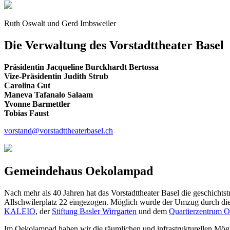
Ruth Oswalt und Gerd Imbsweiler
Die Verwaltung des Vorstadttheater Basel
Präsidentin Jacqueline Burckhardt Bertossa
Vize-Präsidentin Judith Strub
Carolina Gut
Maneva Tafanalo Salaam
Yvonne Barmettler
Tobias Faust
vorstand@vorstadttheaterbasel.ch
Gemeindehaus Oekolampad
Nach mehr als 40 Jahren hat das Vorstadttheater Basel die geschicht
Allschwilerplatz 22 eingezogen. Möglich wurde der Umzug durch di
KALEIO
, der
Stiftung Basler Wirrgarten
und dem
Quartierzentrum 
Im Oekolampad haben wir die räumlichen und infrastrukturellen Mögli