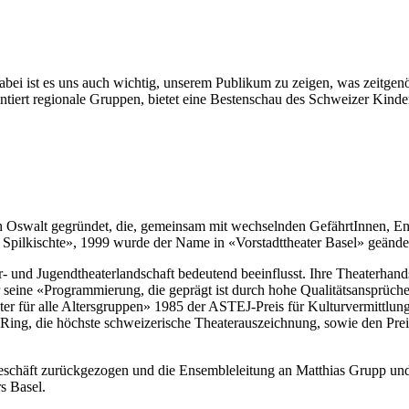
Dabei ist es uns auch wichtig, unserem Publikum zu zeigen, was zeitgen
tiert regionale Gruppen, bietet eine Bestenschau des Schweizer Kinder
Oswalt gegründet, die, gemeinsam mit wechselnden GefährtInnen, Ense
Spilkischte», 1999 wurde der Name in «Vorstadttheater Basel» geänder
und Jugendtheaterlandschaft bedeutend beeinflusst. Ihre Theaterhandsc
seine «Programmierung, die geprägt ist durch hohe Qualitätsansprüche
 für alle Altersgruppen» 1985 der ASTEJ-Preis für Kulturvermittlung
ing, die höchste schweizerische Theaterauszeichnung, sowie den Preis
schäft zurückgezogen und die Ensembleleitung an Matthias Grupp und 
s Basel.