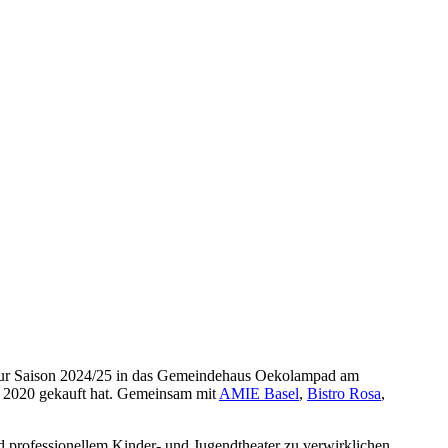
st zur Saison 2024/25 in das Gemeindehaus Oekolampad am
en 2020 gekauft hat. Gemeinsam mit
AMIE Basel
,
Bistro Rosa
,
d professionellem Kinder- und Jugendtheater zu verwirklichen.