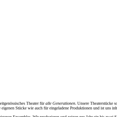
zeitgenössisches Theater für
alle Generationen
. Unsere Theaterstücke s
 eigenen Stücke wie auch für eingeladene Produktionen und ist uns inha
enen Ensembles. Wir produzieren und zeigen pro Jahr ein bis zwei St