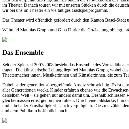
im Theater. Danach touren wir mit unseren Stücken durch die deutsch
wir bei uns im Theater ein vielfältiges Gastspielprogramm.
Das Theater wird öffentlich gefördert durch den Kanton Basel-Stadt u
Während Matthias Grupp und Gina Durler die Co-Leitung obliegt, präs
Das Ensemble
Seit der Spielzeit 2007/2008 besteht das Ensemble des Vorstadttheat
tragen. Die künstlerische Leitung liegt bei Matthias Grupp, wobei d
Theatermacher:innen, Musiker:innen und Künstler:innen, die zum Tei
Dabei ist der generationsübergreifende Ansatz sehr wichtig. Es ist ei
aller Generationen weckt. Kinder erfahren ebenso wie die Erwachsen
derselben Welt – sie gehen nur anders damit um. Deshalb schliessen 
gleichermassen ernst genommen fühlen. Durch eine bildstarke, humorv
und – bei aller Ernsthaftigkeit – auch vergnüglich. Die zu erzählen
und dem Publikum hoffentlich auch.