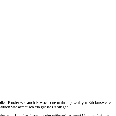
ollen Kinder wie auch Erwachsene in ihren jeweiligen Erlebniswelten
ltlich wie ästhetisch ein grosses Anliegen.
ücke und spielen diese en suite während ca. zwei Monaten bei uns