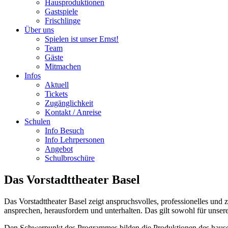
Hausproduktionen
Gastspiele
Frischlinge
Über uns
Spielen ist unser Ernst!
Team
Gäste
Mitmachen
Infos
Aktuell
Tickets
Zugänglichkeit
Kontakt / Anreise
Schulen
Info Besuch
Info Lehrpersonen
Angebot
Schulbroschüre
Das Vorstadttheater Basel
Das Vorstadttheater Basel zeigt anspruchsvolles, professionelles und 
ansprechen, herausfordern und unterhalten. Das gilt sowohl für unsere
Den Schwerpunkt des Programmes bilden die Produktionen des hauseig