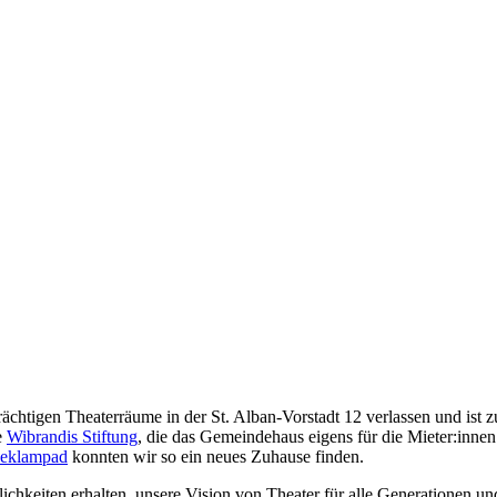
strächtigen Theaterräume in der St. Alban-Vorstadt 12 verlassen und i
e
Wibrandis Stiftung
, die das Gemeindehaus eigens für die Mieter:inn
Oeklampad
konnten wir so ein neues Zuhause finden.
chkeiten erhalten, unsere Vision von Theater für alle Generationen un