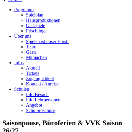
Programm
Spielplan
Hausproduktionen
Gastspiele
Frischlinge
Über uns
Spielen ist unser Ernst!
Team
Gäste
Mitmachen
Infos
Aktuell
Tickets
Zugänglichkeit
Kontakt / Anreise
Schulen
Info Besuch
Info Lehrpersonen
Angebot
Schulbroschüre
Saisonpause, Büroferien & VVK Saison
26/27